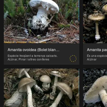
Amanita ovoidea (Bolet blanc, Bolet bord, Farinera, Farineta, Pixacà)
Amanita pan
Espècie freqüent a terrenys calcaris.
Alzinar, Pinar i altres coníferes
Alzinar