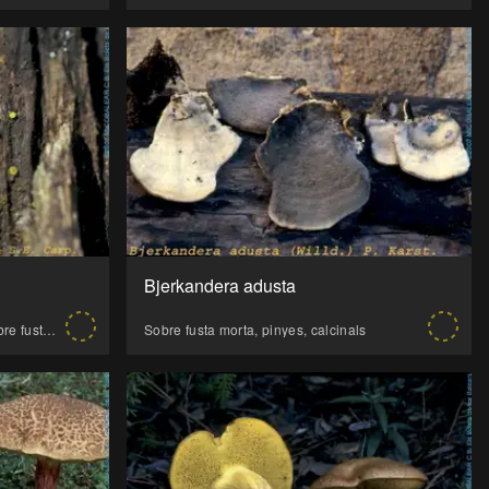
Bjerkandera adusta
Alzinar, Pinar i altres coníferes, Sobre fusta morta, pinyes, calcinals
Sobre fusta morta, pinyes, calcinals