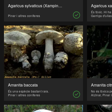
Agaricus sylvaticus (Xampinyó)
Pinar i altres coníferes
Garriga d'ullas
Amanita baccata
És una espècie bastant rara.
Pinar i altres coníferes
Alzinar, Pinar 