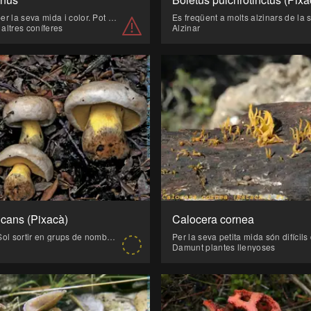
Espectacular per la seva mida i color. Pot ser un poc tòxic. Sol sortir al principi de la temporada micològica.
i altres coníferes
Alzinar
icans (Pixacà)
Calocera cornea
Poc freqüent. Sol sortir en grups de nombrosos individus, moltes vegades quasi cespitosos. Per la major part d'autors és sinònim de Boletus radicans , mentre que per a d'altres són dos bolets diferents.
Damunt plantes llenyoses