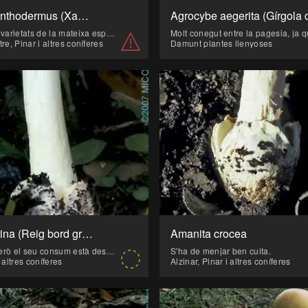
Agaricus xanthodermus (Xampinyó)
És tòxic. Hi ha varietats de la mateixa espècie que podem trobar a les altres Illes.
tre, Pinar i altres coníferes
Damunt plantes llenyoses
Amanita citrina (Reig bord groc)
Amanita crocea
No és tòxica però el seu consum està desaconsellat tant per les característiques organolèptiques com per la possible confusió amb la mortal Amanita phalloides o A. Virosa.
S'ha de menjar ben cuita.
i altres coníferes
Alzinar, Pinar i altres coníferes