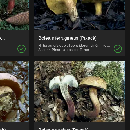
Boletus chrysenteron (Mataparent de carn groga, Pixacà)
Boletus ferrugineus (Pixacà)
Hi ha autors que el consideren sinònim de Xerocomus lanatus (Rostk.) Sing., altres els consideren bolets diferents.
Alzinar, Pinar i altres coníferes
cà)
Boletus queletii (Pixacà)