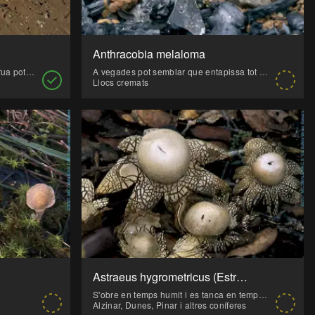
Anthracobia melaloma
S'ha de menjar ben cuita perquè crua pot ser tòxica. El seu gust recorda a les gambes.
A vegades pot semblar que entapissa tot el terreny.
Llocs cremats
Astraeus hygrometricus (Estrella de terra)
S'obre en temps humit i es tanca en temps sec, i així les gotes d'aigua cauen damunt ell i fan que surtin la gran quantitat d'espores que sembla que surt fum per la part apical.
Alzinar, Dunes, Pinar i altres coníferes