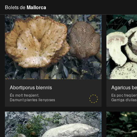
Bolets de
Mallorca
Skip to main content
Abortiporus biennis
Agaricus be
És molt freqüent.
Damunt plantes llenyoses
Garriga d'ullas