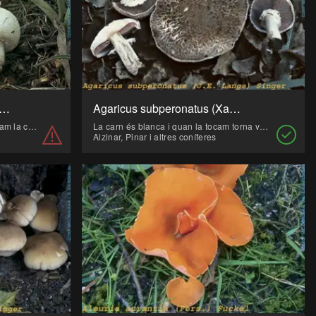
cus pseudopratensisniveus (Xampinyó)
Agaricus subperonatus (Xampinyó)
Espècie rara i tòxica, que quan tallam la carn del peu pren una coloració vinosa. A més fa una olor fenòlica molt acusada.
La carn és blanca i quan la tocam torna vermella.
Alzinar, Pinar i altres coníferes