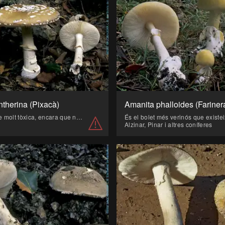
therina (Pixacà)
És una espècie molt tòxica, encara que no necessàriament mortal.
Alzinar, Pinar i altres coníferes