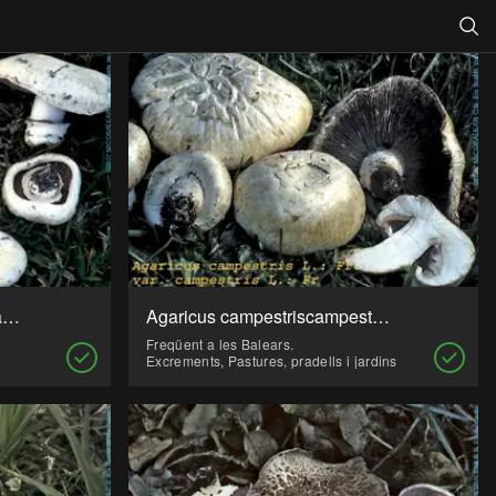
Searc
Agaricus bitorquis (Bolet, Xampinyó)
Agaricus campestriscampestris (Bolet, Pexigà, Xampinyó)
Freqüent a les Balears.
Excrements, Pastures, pradells i jardins