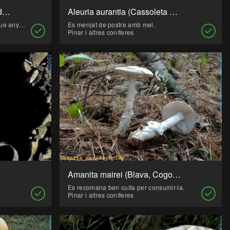
Agrocybe aegerita (Gírgola de figuera, Gírgola de poll, Gírgola d'om, Pollancró)
Aleuria aurantia (Cassoleta ataronjada)
Molt conegut entre la pagesia, ja que any rera any sol créixer al mateix tronc.
Es menjat de postre amb mel.
Pinar i altres coníferes
Amanita mairei (Blava, Cogoma)
Es recomana ben cuita per consumir-la.
Pinar i altres coníferes