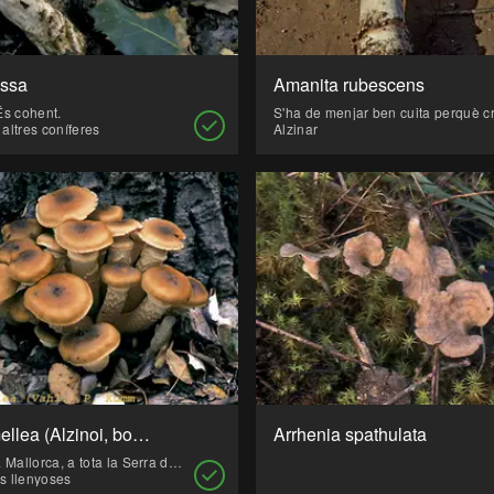
issa
Amanita rubescens
És cohent.
i altres coníferes
Alzinar
Armillaria mellea (Alzinoi, bolet de soca, Gírgola d'alzina, Pollancró)
Arrhenia spathulata
Molt freqüent a Mallorca, a tota la Serra de Tramuntana. Bolet perjudicial per la silvicultura ja que pot causar pèrdues greus a les explotacions forestals. Té un creixement fasciculat, amb flotes de molts d'exemplars. A algunes persones produeix efecte laxant.
s llenyoses