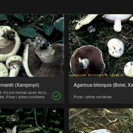
rnardii (Xampinyó)
Es poc freqüent. Es pot menjar quan és jove, d'adult fa olor de peix.
tre, Pinar i altres coníferes
Pinar i altres coníferes