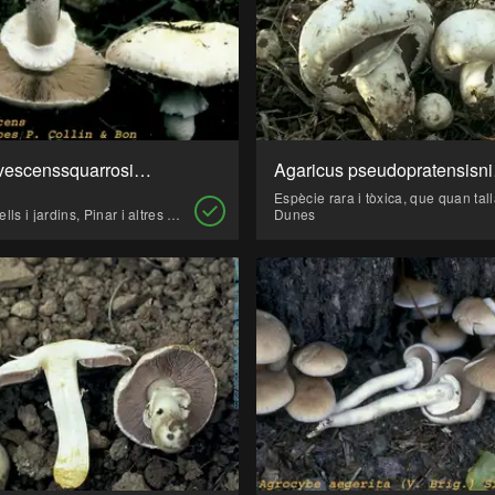
Agaricus nivescenssquarrosipes (Xampinyó)
Agari
Pastures, pradells i jardins, Pinar i altres coníferes
Dunes