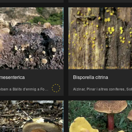
 mesenterica
Bisporella citrina
Cada any la trobam a Bàlitx d'enmig a Fornalutx.