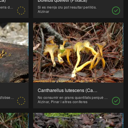
Es freqüent a molts alzinars de la serra de Tramuntana.
Si es menja cru pot resultar perillós.
Alzinar
Cantharellus lutescens (Camagroc, Picornell de càrritx)
Per la seva petita mida són difícils d'observar.
No consumir en grans quantitats perquè pot ser indigest. Es consumeix acompanyant aguiats, rostits, sopes i arròs brut.
Alzinar, Pinar i altres coníferes