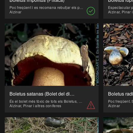
Poc freqüent i es recomana rebutjar els peus a l'hora de menjar-ho per la seva olor.
Alzinar
Alzinar, Pinar 
Boletus satanas (Bolet del dimoni, Matagent, Pixacà)
Boletus rad
És el bolet més tòxic de tots els Boletus, provoca transtorns intestinals.
Alzinar, Pinar i altres coníferes
Alzinar