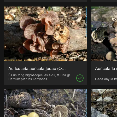
Auricularia auricula-judae (Orella de Judes)
Auricularia
És un fong higroscòpic, és a dir, té una gran capacitat de retenció d'aigua. Molt emprat als restaurants xinesos.
Damunt plantes llenyoses