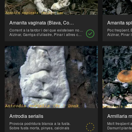
Amanita vaginata (Blava, Cogoma, Gírgola d'alzina, Lliseta, pentinella)
Amanita sp
Corrent a la tardor i del que existeixen nombroses varietats. S'ha de consumir ben cuit, perquè cru és tòxic i pot provocar problemes hemolítics.
Poc freqüent. 
Alzinar, Garriga d'ullastre, Pinar i altres coníferes
Alzinar, Pinar 
Antrodia serialis
Provoca podridura blanca a la fusta.
Sobre fusta morta, pinyes, calcinals
Damunt plante