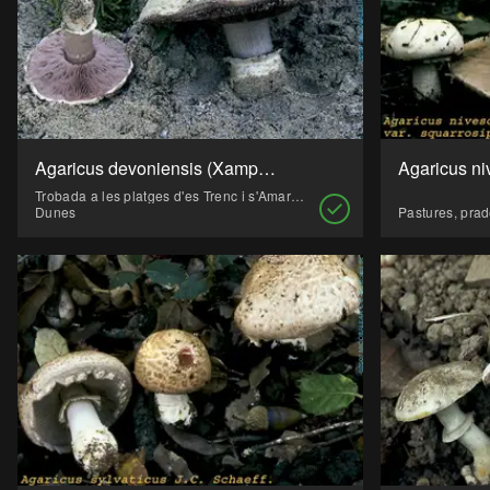
Agaricus devoniensis (Xampinyó)
Trobada a les platges d'es Trenc i s'Amarador a Mallorca; a la platja des Cavallet d'Eivissa i a la platja de ses Salines, de Formentera.
Dunes