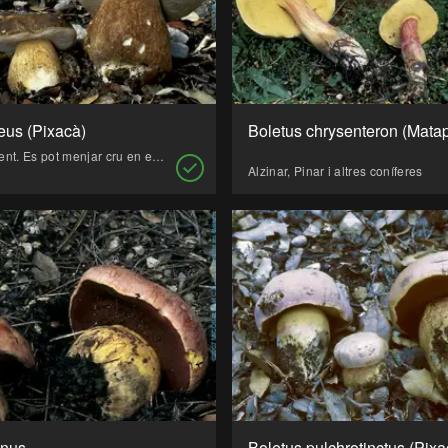
eus (Pixacà)
No gaire freqüent. Es pot menjar cru en ensalades. Molt freqüentment és atacat per llimacs i caragols.
Alzinar, Pinar i altres coníferes
inus
Boletus pulchrotinctus (Pixa