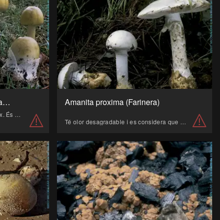
Amanita phalloides (Farinera borda)
Amanita proxima (Farinera)
És el bolet més verinós que existeix. És mortal, causant del 90% de les morts per intoxicacions de bolets.
Té olor desagradable i es considera que pot ser tòxica.