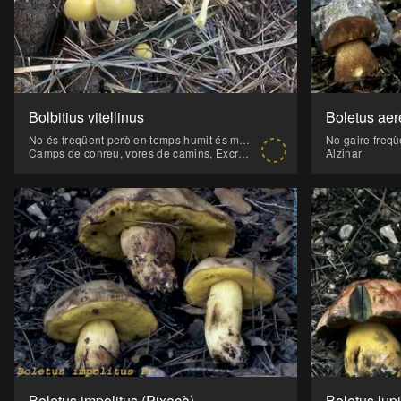
Bolbitius vitellinus
Boletus aer
No és freqüent però en temps humit és molt vistosa i fins i tot espectacular pel seu color groc.
Camps de conreu, vores de camins, Excrements
Alzinar
Boletus impolitus (Pixacà)
Boletus lup