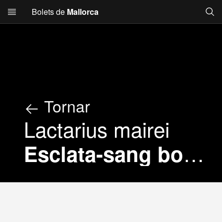
Searc
Bolets de
Mallorca
Skip to main content
Tornar
Lactarius mairei
Esclata-sang bord, Esclata-sang de llet