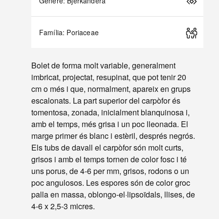
Gènere: Bjerkandera
Família: Poriaceae
Bolet de forma molt variable, generalment
imbricat, projectat, resupinat, que pot tenir 20
cm o més i que, normalment, apareix en grups
escalonats. La part superior del carpòfor és
tomentosa, zonada, inicialment blanquinosa i,
amb el temps, més grisa i un poc lleonada. El
marge primer és blanc i estèril, després negrós.
Els tubs de davall el carpòfor són molt curts,
grisos i amb el temps tornen de color fosc i té
uns porus, de 4-6 per mm, grisos, rodons o un
poc angulosos. Les espores són de color groc
palla en massa, oblongo-el·lipsoïdals, llises, de
4-6 x 2,5-3 micres.