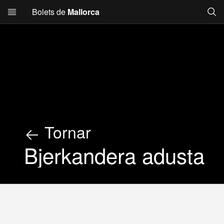
Searc
Bolets de
Mallorca
Skip to main content
Tornar
Bjerkandera adusta