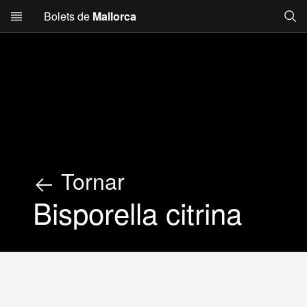
Searc
Bolets de
Mallorca
Skip to main content
Tornar
Bisporella citrina