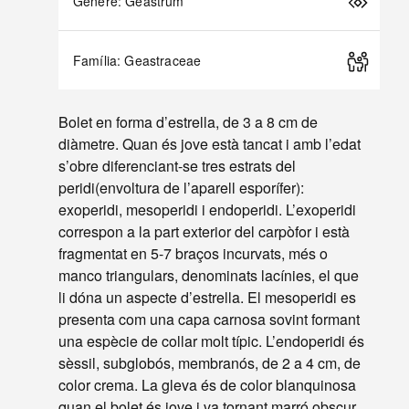
Gènere: Geastrum
Família: Geastraceae
Bolet en forma d’estrella, de 3 a 8 cm de
diàmetre. Quan és jove està tancat i amb l’edat
s’obre diferenciant-se tres estrats del
peridi(envoltura de l’aparell esporífer):
exoperidi, mesoperidi i endoperidi. L’exoperidi
correspon a la part exterior del carpòfor i està
fragmentat en 5-7 braços incurvats, més o
manco triangulars, denominats lacínies, el que
li dóna un aspecte d’estrella. El mesoperidi es
presenta com una capa carnosa sovint formant
una espècie de collar molt típic. L’endoperidi és
sèssil, subglobós, membranós, de 2 a 4 cm, de
color crema. La gleva és de color blanquinosa
quan el bolet és jove i va tornant marró obscur