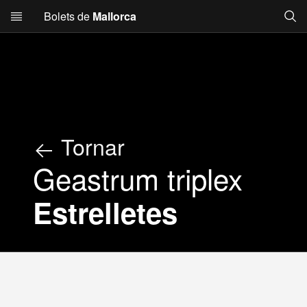
Searc
Bolets de
Mallorca
Skip to main content
Tornar
Geastrum triplex
Estrelletes