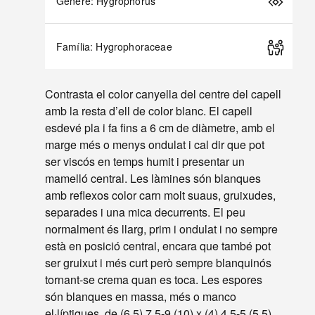
Gènere: Hygrophorus
Família: Hygrophoraceae
Contrasta el color canyella del centre del capell
amb la resta d’ell de color blanc. El capell
esdevé pla i fa fins a 6 cm de diàmetre, amb el
marge més o menys ondulat i cal dir que pot
ser viscós en temps humit i presentar un
mamelló central. Les làmines són blanques
amb reflexos color carn molt suaus, gruixudes,
separades i una mica decurrents. El peu
normalment és llarg, prim i ondulat i no sempre
està en posició central, encara que també pot
ser gruixut i més curt però sempre blanquinós
tornant-se crema quan es toca. Les espores
són blanques en massa, més o manco
el·líptiques, de (6,5) 7,5-9 (10) x (4) 4,5-5 (5,5)