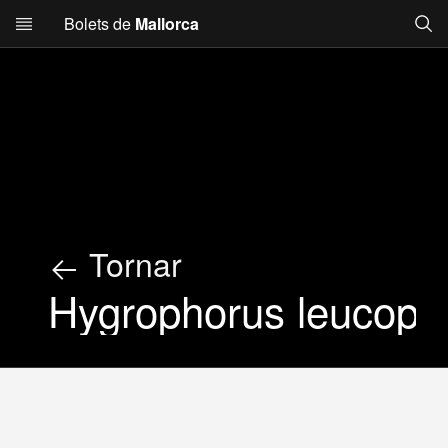
Searc
Bolets de
Mallorca
Skip to main content
Tornar
Hygrophorus leucopha