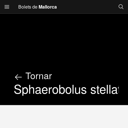
Searc
Bolets de
Mallorca
Skip to main content
Tornar
Sphaerobolus stellat