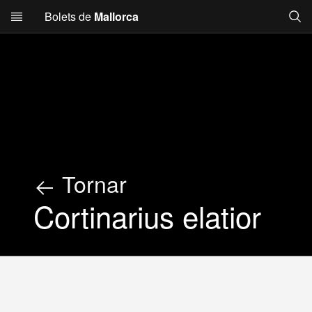
Searc
Bolets de
Mallorca
Skip to main content
Tornar
Cortinarius elatior